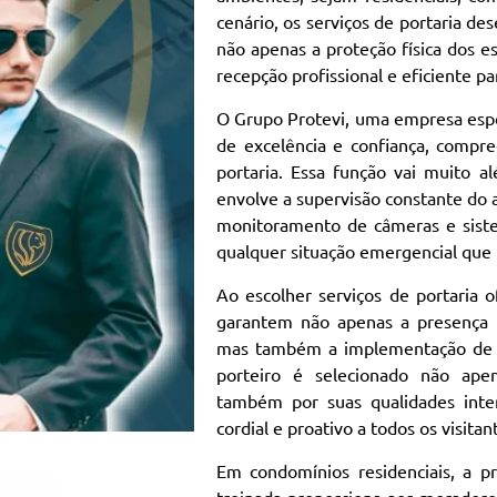
cenário, os serviços de portaria d
não apenas a proteção física dos
recepção profissional e eficiente pa
O Grupo Protevi, uma empresa espe
de excelência e confiança, compre
portaria. Essa função vai muito a
envolve a supervisão constante do 
monitoramento de câmeras e siste
qualquer situação emergencial que 
Ao escolher serviços de portaria o
garantem não apenas a presença de
mas também a implementação de p
porteiro é selecionado não apen
também por suas qualidades inte
cordial e proativo a todos os visita
Em condomínios residenciais, a 
treinada proporciona aos moradore