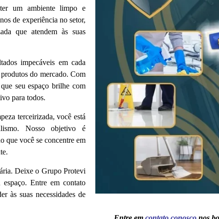
ter um ambiente limpo e
nos de experiência no setor,
izada que atendem às suas
ultados impecáveis em cada
es produtos do mercado. Com
 que seu espaço brilhe com
ivo para todos.
peza terceirizada, você está
nalismo. Nosso objetivo é
do que você se concentre em
te.
ária. Deixe o Grupo Protevi
u espaço. Entre em contato
r às suas necessidades de
Entre em
contato conosc
o
nos bo