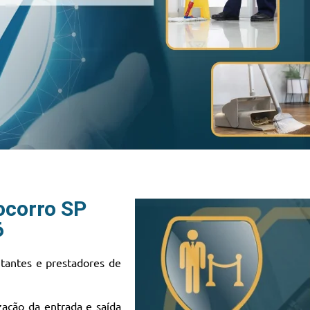
ocorro SP
6
sitantes e prestadores de
zação da entrada e saída