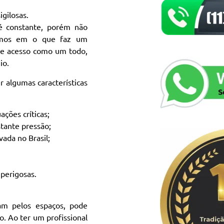
igilosas.
é constante, porém não
samos em o que faz um
 de acesso como um todo,
io.
r algumas características
ões críticas;
stante pressão;
ada no Brasil;
 perigosas.
am pelos espaços, pode
o. Ao ter um profissional