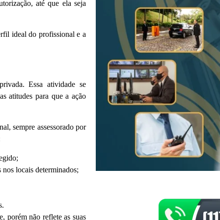
orização, até que ela seja
il ideal do profissional e a
rivada. Essa atividade se
as atitudes para que a ação
onal, sempre assessorado por
:
egido;
s nos locais determinados;
s.
e, porém não reflete as suas