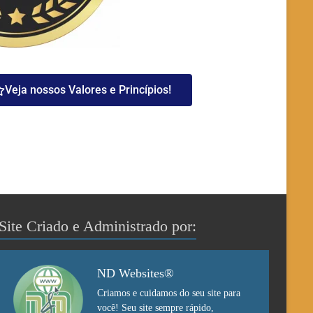
Veja nossos Valores e Princípios!
Site Criado e Administrado por:
ND Websites®
Criamos e cuidamos do seu site para
você! Seu site sempre rápido,