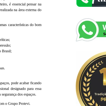
eiro, é essencial pensar na
ealizada na área externa do
umas características do bom
íticas;
pressão;
 Brasil;
sas.
spaços, pode acabar ficando
ssional designado para essa
 a segurança dos espaços.
com o Grupo Protevi.