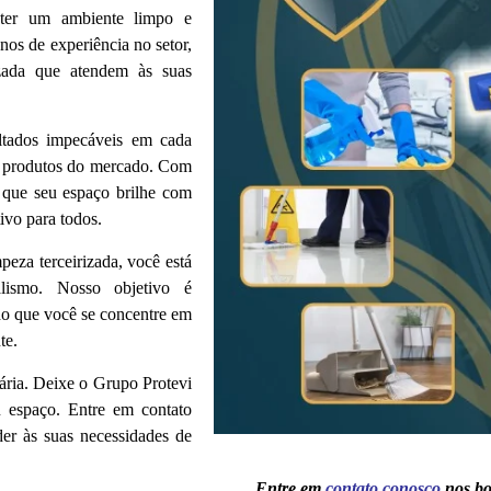
ter um ambiente limpo e
nos de experiência no setor,
izada que atendem às suas
ultados impecáveis em cada
es produtos do mercado. Com
 que seu espaço brilhe com
ivo para todos.
peza terceirizada, você está
nalismo. Nosso objetivo é
do que você se concentre em
te.
ária. Deixe o Grupo Protevi
u espaço. Entre em contato
r às suas necessidades de
Entre em
contato conosc
o
nos bo