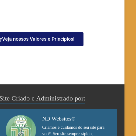
Veja nossos Valores e Princípios!
Site Criado e Administrado por:
ND Websites®
Criamos e cuidamos do seu site para
você! Seu site sempre rápido,