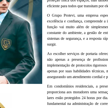
proteção física dos espaços, mas tamb
eficiente para todos que transitam por el
O Grupo Protevi, uma empresa espec
excelência e confiança, compreende a im
função vai muito além de simplesmen
constante do ambiente, a gestão de en
sistemas de segurança, e a resposta rá
surgir.
Ao escolher serviços de portaria ofere
não apenas a presença de profissio
implementação de protocolos rigorosos 
apenas por suas habilidades técnicas, 
assegurando um atendimento cordial e pr
Em condomínios residenciais, a pres
proporciona aos moradores uma sensaç
lares estão protegidos 24 horas por di
fundamental na administração de corre